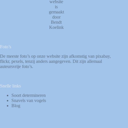
website
is
gemaakt
door
Bendt
Koelink
Foto’s
De meeste foto’s op onze website zijn afkomstig van
pixabay
,
flickr
,
pexels
, tenzij anders aangegeven. Dit zijn allemaal
auteursvrije foto’s.
Snelle links
Soort determineren
Snavels van vogels
Blog