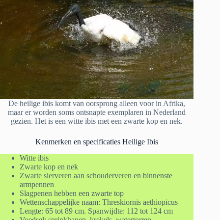
De heilige ibis komt van oorsprong alleen voor in Afrika,
maar er worden soms ontsnapte exemplaren in Nederland
gezien. Het is een witte ibis met een zwarte kop en nek.
Kenmerken en specificaties Heilige Ibis
Witte ibis
Zwarte kop en nek
Zwarte sierveren aan schouderveren en binnenste
armpennen
Slagpenen hebben een zwarte top
Wettenschappelijke naam: Threskiornis aethiopicus
Lengte: 65 tot 89 cm. Spanwijdte: 112 tot 124 cm
Voedsel: sprinkhanen, krekels, watertorren,