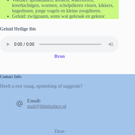
kreeftachtigen, wormen, schelpdieren vissen, kikkers,
hagedissen, jonge vogels en kleine zoogdieren.
Geluid: zwijgzaam, soms wat gekraak en geknor
Geluid Heilige ibis
Bron
Contact Info
Heeft u een vraag, opmerking of suggestie?
Email:
mail@bbirdsplace.nl
Deze