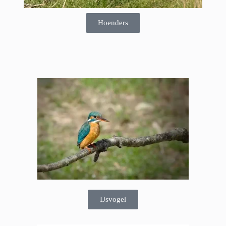
Hoenders
IJsvogel