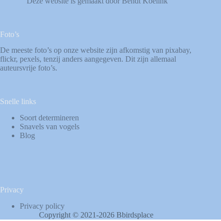
Deze website is gemaakt door Bendt Koelink
Foto’s
De meeste foto’s op onze website zijn afkomstig van
pixabay
,
flickr
,
pexels
, tenzij anders aangegeven. Dit zijn allemaal
auteursvrije foto’s.
Snelle links
Soort determineren
Snavels van vogels
Blog
Privacy
Privacy policy
Copyright © 2021-2026 Bbirdsplace