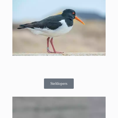
Steltlopers