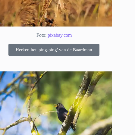
Foto:
pixabay.com
Herken het 'ping-ping' van de Baardman