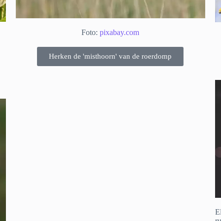
Foto:
pixabay.com
Herken de 'misthoorn' van de roerdomp
E
r