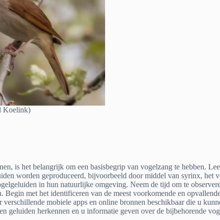
l Koelink)
n, is het belangrijk om een basisbegrip van vogelzang te hebben. Leer 
uiden worden geproduceerd, bijvoorbeeld door middel van syrinx, het v
 vogelgeluiden in hun natuurlijke omgeving. Neem de tijd om te observere
en. Begin met het identificeren van de meest voorkomende en opvallen
 verschillende mobiele apps en online bronnen beschikbaar die u kunn
en geluiden herkennen en u informatie geven over de bijbehorende vog