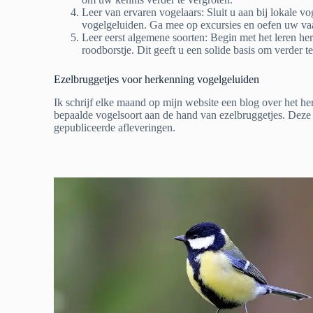
Leer van ervaren vogelaars: Sluit u aan bij lokale v
vogelgeluiden. Ga mee op excursies en oefen uw vaar
Leer eerst algemene soorten: Begin met het leren he
roodborstje. Dit geeft u een solide basis om verder t
Ezelbruggetjes voor herkenning vogelgeluiden
Ik schrijf elke maand op mijn website een blog over het 
bepaalde vogelsoort aan de hand van ezelbruggetjes. Deze 
gepubliceerde afleveringen.