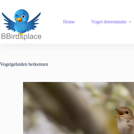
Home
Vogel determinatie
Vogelgeluiden herkennen