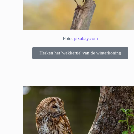
Foto:
pixabay.com
Herken het 'wekkertje' van de winterkoning