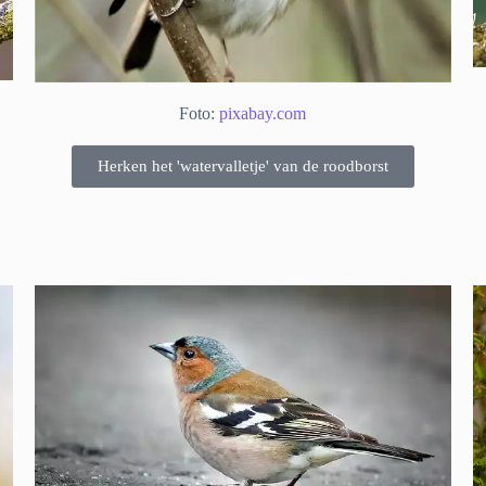
Foto:
pixabay.com
Herken het 'watervalletje' van de roodborst