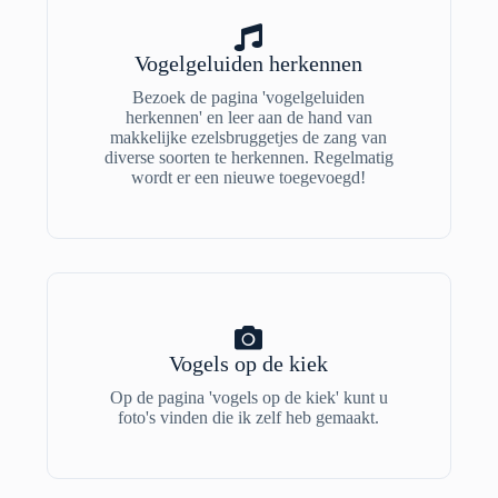
Vogelgeluiden herkennen
Bezoek de pagina 'vogelgeluiden
herkennen' en leer aan de hand van
makkelijke ezelsbruggetjes de zang van
diverse soorten te herkennen. Regelmatig
wordt er een nieuwe toegevoegd!
Vogels op de kiek
Op de pagina 'vogels op de kiek' kunt u
foto's vinden die ik zelf heb gemaakt.