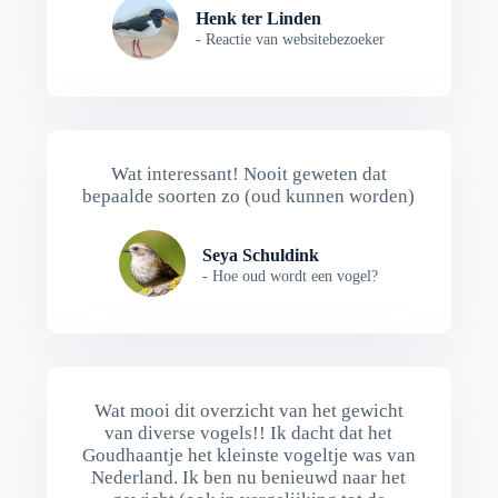
Henk ter Linden
- Reactie van websitebezoeker
Wat interessant! Nooit geweten dat
bepaalde soorten zo (oud kunnen worden)
Seya Schuldink
- Hoe oud wordt een vogel?
Wat mooi dit overzicht van het gewicht
van diverse vogels!! Ik dacht dat het
Goudhaantje het kleinste vogeltje was van
Nederland. Ik ben nu benieuwd naar het