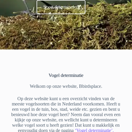
Soort determineren
Vogel determinatie
Welkom op onze website, Bbirdsplace.
Op deze website kunt u een overzicht vinden van de
meeste vogelsoorten die in Nederland voorkomen. Heeft u
een vogel in de tuin, bos, stad, weide etc. gezien en bent u
benieuwd hoe deze vogel heet? Neem dan vooral even een
kijkje op onze website, en wellicht kunt u determineren
welke vogel soort u heeft gezien! Dat kunt u makkelijk en
eenvoudig doen via de pagina
‘Vogel determinatie’.