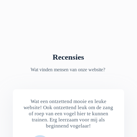
Recensies
Wat vinden mensen van onze website?
Wat een ontzettend mooie en leuke
website! Ook ontzettend leuk om de zang
of roep van een vogel hier te kunnen
trainen. Erg leerzaam voor mij als
beginnend vogelaar!