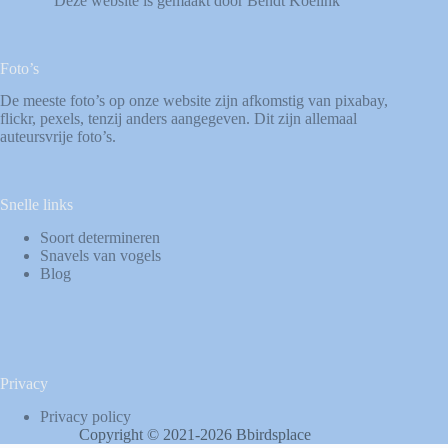
Deze website is gemaakt door Bendt Koelink
Foto’s
De meeste foto’s op onze website zijn afkomstig van
pixabay
,
flickr
,
pexels
, tenzij anders aangegeven. Dit zijn allemaal
auteursvrije foto’s.
Snelle links
Soort determineren
Snavels van vogels
Blog
Privacy
Privacy policy
Copyright © 2021-2026 Bbirdsplace