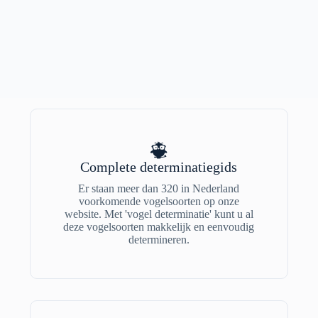
Complete determinatiegids
Er staan meer dan 320 in Nederland
voorkomende vogelsoorten op onze
website. Met 'vogel determinatie' kunt u al
deze vogelsoorten makkelijk en eenvoudig
determineren.