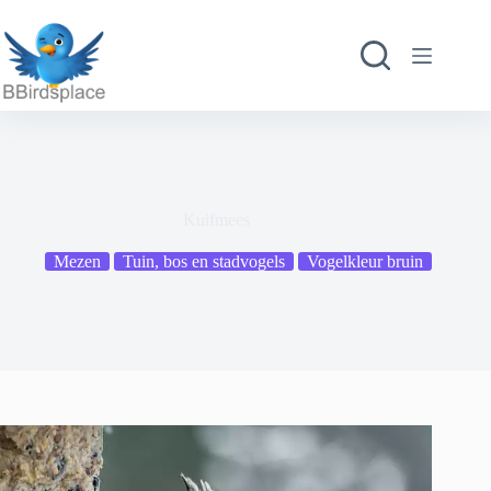
Ga
naar
de
inhoud
Kuifmees
Mezen
Tuin, bos en stadvogels
Vogelkleur bruin