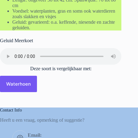
cm
Voedsel: waterplanten, gras en soms ook waterdieren
zoals slakken en visjes
Geluid: gevarieerd: o.a. keffende, niesende en zachte
geluiden.
Geluid Meerkoet
Deze soort is vergelijkbaar met:
Waterhoen
Contact Info
Heeft u een vraag, opmerking of suggestie?
Email: