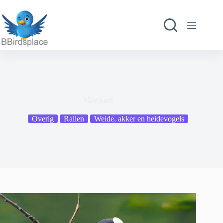
Ga
naar
de
inhoud
Meerkoet
Overig
Rallen
Weide, akker en heidevogels