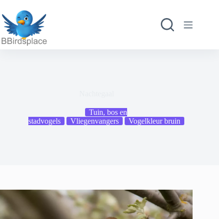
Ga
naar
de
inhoud
Nachtegaal
Tuin, bos en
stadvogels
Vliegenvangers
Vogelkleur bruin