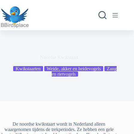
Ga
naar
de
inhoud
Noordse Kwikstaart
Kwikstaarten
Weide, akker en heidevogels
Zang
en rietvogels
De noordse kwikstaart wordt in Nederland alleen
waargenomen tijdens de trekperiodes. Ze hebben een gele