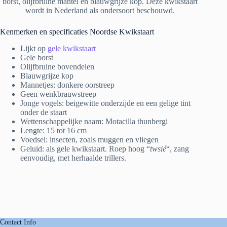
borst, olijfbruine mantel en blauwgrijze kop. Deze kwikstaart
wordt in Nederland als ondersoort beschouwd.
Kenmerken en specificaties Noordse Kwikstaart
Lijkt op
gele kwikstaart
Gele borst
Olijfbruine bovendelen
Blauwgrijze kop
Mannetjes: donkere oorstreep
Geen wenkbrauwstreep
Jonge vogels: beigewitte onderzijde en een gelige tint
onder de staart
Wettenschappelijke naam: Motacilla thunbergi
Lengte: 15 tot 16 cm
Voedsel: insecten, zoals muggen en vliegen
Geluid: als gele kwikstaart. Roep hoog “
twsié
“, zang
eenvoudig, met herhaalde trillers.
Contact Info