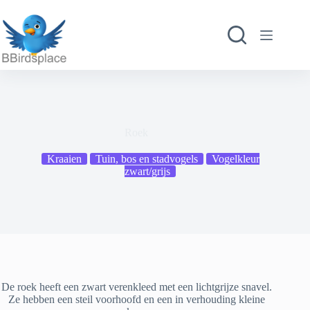
Ga
naar
de
inhoud
Roek
Kraaien
Tuin, bos en stadvogels
Vogelkleur
zwart/grijs
De roek heeft een zwart verenkleed met een lichtgrijze snavel.
Ze hebben een steil voorhoofd en een in verhouding kleine