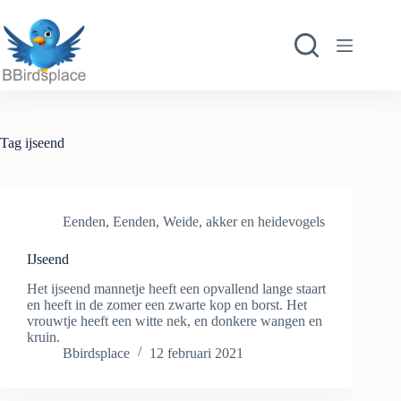
Ga
naar
de
inhoud
Tag
ijseend
Eenden
,
Eenden
,
Weide, akker en heidevogels
IJseend
Het ijseend mannetje heeft een opvallend lange staart
en heeft in de zomer een zwarte kop en borst. Het
vrouwtje heeft een witte nek, en donkere wangen en
kruin.
Bbirdsplace
12 februari 2021