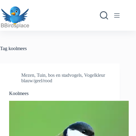
Ga
naar
de
inhoud
Tag
koolmees
Mezen
,
Tuin, bos en stadvogels
,
Vogelkleur
blauw/geel/rood
Koolmees