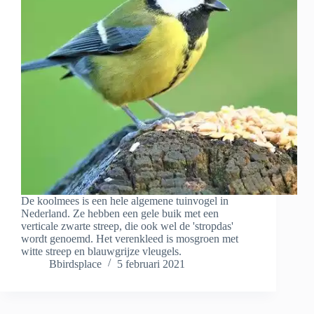
De koolmees is een hele algemene tuinvogel in
Nederland. Ze hebben een gele buik met een
verticale zwarte streep, die ook wel de 'stropdas'
wordt genoemd. Het verenkleed is mosgroen met
witte streep en blauwgrijze vleugels.
Bbirdsplace
5 februari 2021