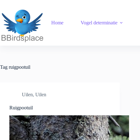
Ga
naar
de
inhoud
Home
Vogel determinatie
Tag
ruigpootuil
Uilen
,
Uilen
Ruigpootuil