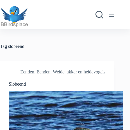
Ga
naar
de
inhoud
Tag
slobeend
Eenden
,
Eenden
,
Weide, akker en heidevogels
Slobeend