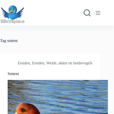
Ga
naar
de
inhoud
Tag
smient
Eenden
,
Eenden
,
Weide, akker en heidevogels
Smient