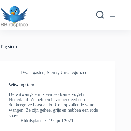
Ga
naar
de
inhoud
Tag
stern
Dwaalgasten
,
Sterns
,
Uncategorized
Witwangstern
De witwangstern is een zeldzame vogel in
Nederland. Ze hebben in zomerkleed een
donkergrijze borst en buik en opvallende witte
wangen. Ze zijn geheel grijs en hebben een rode
snavel.
Bbirdsplace
19 april 2021