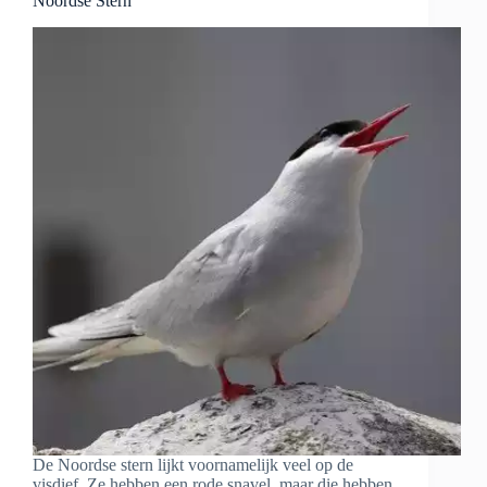
Noordse Stern
De Noordse stern lijkt voornamelijk veel op de
visdief. Ze hebben een rode snavel, maar die hebben