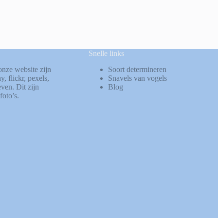
Snelle links
onze website zijn
Soort determineren
ay
,
flickr
,
pexels
,
Snavels van vogels
ven. Dit zijn
Blog
foto’s.