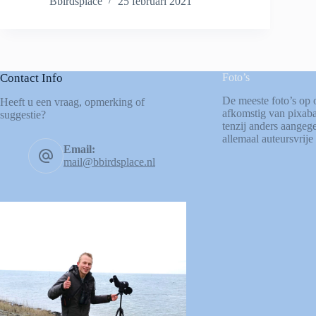
Bbirdsplace
25 februari 2021
Contact Info
Foto’s
De meeste foto’s op 
Heeft u een vraag, opmerking of
afkomstig van
pixab
suggestie?
tenzij anders aangege
allemaal auteursvrije 
Email:
mail@bbirdsplace.nl