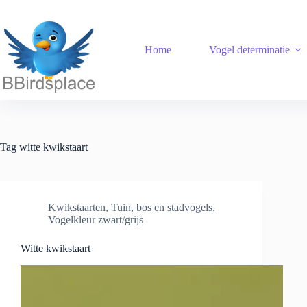
Ga
naar
de
inhoud
Home
Vogel determinatie
Tag
witte kwikstaart
Kwikstaarten
,
Tuin, bos en stadvogels
,
Vogelkleur zwart/grijs
Witte kwikstaart