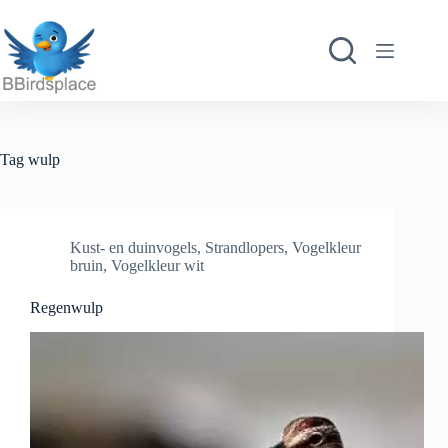
Ga
naar
de
inhoud
Tag
wulp
Kust- en duinvogels
,
Strandlopers
,
Vogelkleur
bruin
,
Vogelkleur wit
Regenwulp