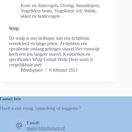
Kust- en duinvogels
,
Overig
,
Strandlopers
,
Vogelkleur bruin
,
Vogelkleur wit
,
Weide,
akker en heidevogels
Wulp
De wulp is een steltloper met een lichtbruin
verenkleed en lange poten. Ze hebben een
opvallende omlaag gebogen snavel Het vrouwtje
heeft een iets langere snavel. Kenmerken en
specificaties Wulp Geluid Wulp Deze soort is
vergelijkbaar met:
Bbirdsplace
6 februari 2021
Contact Info
Heeft u een vraag, opmerking of suggestie?
Email:
mail@bbirdsplace.nl