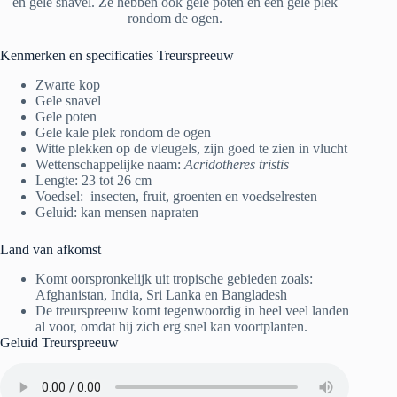
en gele snavel. Ze hebben ook gele poten en een gele plek
rondom de ogen.
Kenmerken en specificaties Treurspreeuw
Zwarte kop
Gele snavel
Gele poten
Gele kale plek rondom de ogen
Witte plekken op de vleugels, zijn goed te zien in vlucht
Wettenschappelijke naam:
Acridotheres tristis
Lengte: 23 tot 26 cm
Voedsel: insecten, fruit, groenten en voedselresten
Geluid: kan mensen napraten
Land van afkomst
Komt oorspronkelijk uit tropische gebieden zoals:
Afghanistan, India, Sri Lanka en Bangladesh
De treurspreeuw komt tegenwoordig in heel veel landen
al voor, omdat hij zich erg snel kan voortplanten.
Geluid Treurspreeuw