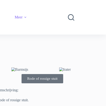
Meer
Rode of rossige stuit
mschrijving:
de of rossige stuit.