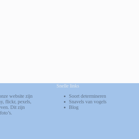
Snelle links
onze website zijn
Soort determineren
ay
,
flickr
,
pexels
,
Snavels van vogels
ven. Dit zijn
Blog
foto’s.