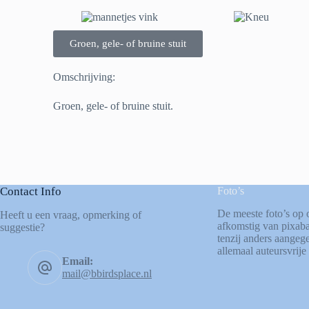
Groen, gele- of bruine stuit
Omschrijving:
Groen, gele- of bruine stuit.
Contact Info
Foto’s
De meeste foto’s op 
Heeft u een vraag, opmerking of
afkomstig van
pixab
suggestie?
tenzij anders aangege
allemaal auteursvrije 
Email:
mail@bbirdsplace.nl