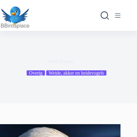
Ga
naar
de
inhoud
Wilde Zwaan
Overig
Weide, akker en heidevogels