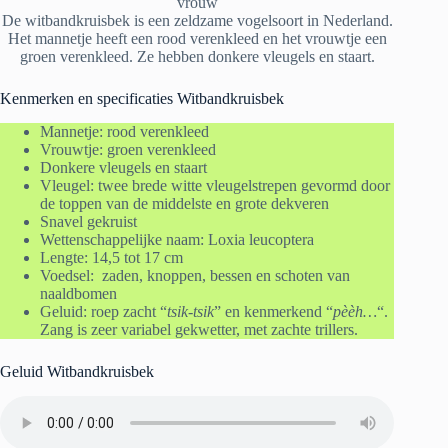
vrouw
De witbandkruisbek is een zeldzame vogelsoort in Nederland.
Het mannetje heeft een rood verenkleed en het vrouwtje een
groen verenkleed. Ze hebben donkere vleugels en staart.
Kenmerken en specificaties Witbandkruisbek
Mannetje: rood verenkleed
Vrouwtje: groen verenkleed
Donkere vleugels en staart
Vleugel: twee brede witte vleugelstrepen gevormd door
de toppen van de middelste en grote dekveren
Snavel gekruist
Wettenschappelijke naam: Loxia leucoptera
Lengte: 14,5 tot 17 cm
Voedsel: zaden, knoppen, bessen en schoten van
naaldbomen
Geluid: roep zacht “
tsik-tsik
” en kenmerkend “
pèèh…
“.
Zang is zeer variabel gekwetter, met zachte trillers.
Geluid Witbandkruisbek