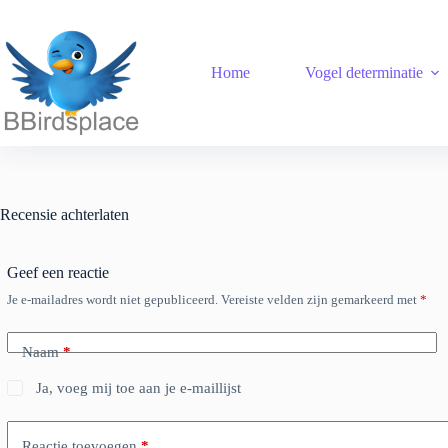
Ga
naar
de
inhoud
Home
Vogel determinatie
Recensie achterlaten
Geef een reactie
Je e-mailadres wordt niet gepubliceerd.
Vereiste velden zijn gemarkeerd met
*
Naam
*
Ja, voeg mij toe aan je e-maillijst
Reactie toevoegen
*