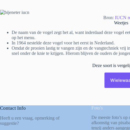
Bron:
IUCN re
Weetjes
De naam van de vogel zegt het al, want inderdaad deze vogel eet
op het menu.
In 1964 nestelde deze vogel voor het eerst in Nederland.
Omdat de prooien lastig te vangen zijn en de vangtechniek vrij i
snel onder de knie te krijgen. Hierom blijven de ouders de jonge
Deze soort is vergel
Wielewaa
Contact Info
Foto’s
De meeste foto’s op 
Heeft u een vraag, opmerking of
afkomstig van
pixab
suggestie?
tenzij anders aangege