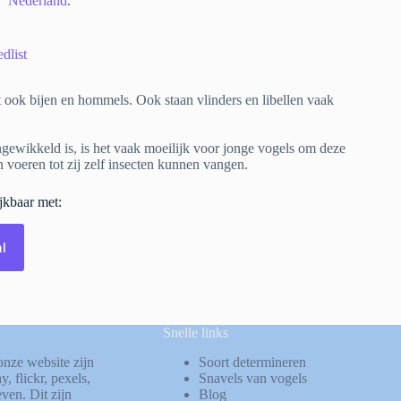
Nederland
.
dlist
 ook bijen en hommels. Ook staan vlinders en libellen vaak
ngewikkeld is, is het vaak moeilijk voor jonge vogels om deze
n voeren tot zij zelf insecten kunnen vangen.
ijkbaar met:
l
Snelle links
onze website zijn
Soort determineren
ay
,
flickr
,
pexels
,
Snavels van vogels
ven. Dit zijn
Blog