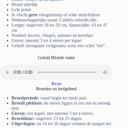
Blond uiterlijk
Gele poten
In vlucht
geen
vleugelstreep of witte stuitvlekken
Wettenschappelijke naam: Calidris subruficollis
Lengte: ongeveer 18 tot 20 cm. Spanwijdte: 43 tot 47
cm
Voedsel: kevers, vliegen, spinnen en kreeftjes
Eieren: meestal 3 tot 4 eieren per legsel
Geluid: doorgaans zwijgzaam; soms een schel “
tret
“.
Geluid Blonde ruiter
Bron
Broeden en leefgebied
Broedperiode
: vanaf begin tot einde juni.
Broedt plekken:
de eieren liggen in een nat en mossig
nest.
Eieren:
een legsel, met meestal 3 tot 4 eieren.
Broedduur:
ongeveer 23 tot 25 dagen.
Uitgevlogen:
na 16 tot 20 dagen verlaten de jongen het