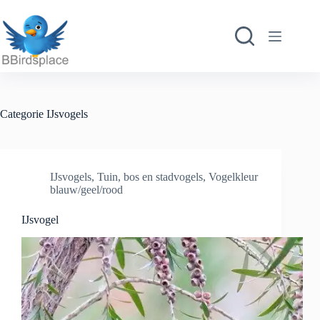
Ga
naar
de
inhoud
Categorie
IJsvogels
IJsvogels
,
Tuin, bos en stadvogels
,
Vogelkleur
blauw/geel/rood
IJsvogel