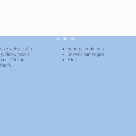
Snelle links
onze website zijn
Soort determineren
ay
,
flickr
,
pexels
,
Snavels van vogels
ven. Dit zijn
Blog
foto’s.