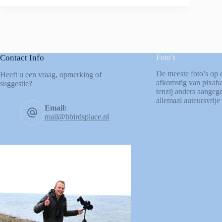
Contact Info
Foto’s
De meeste foto’s op 
Heeft u een vraag, opmerking of
afkomstig van
pixab
suggestie?
tenzij anders aangege
allemaal auteursvrije 
Email:
mail@bbirdsplace.nl