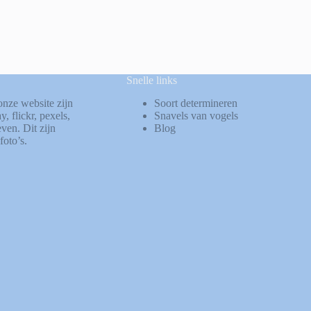
Snelle links
onze website zijn
Soort determineren
ay
,
flickr
,
pexels
,
Snavels van vogels
ven. Dit zijn
Blog
foto’s.