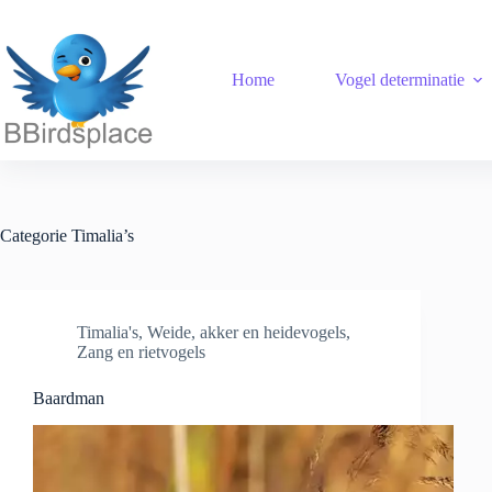
Ga
naar
de
inhoud
Home
Vogel determinatie
Categorie
Timalia’s
Timalia's
,
Weide, akker en heidevogels
,
Zang en rietvogels
Baardman