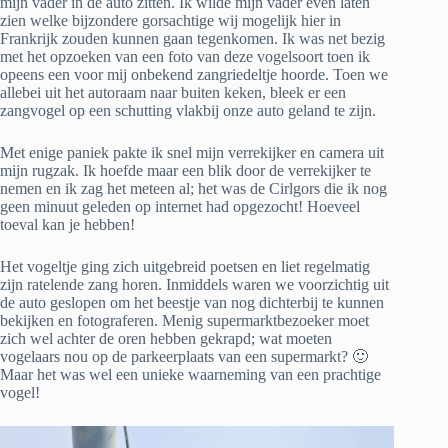
mijn vader in de auto zitten. Ik wilde mijn vader even laten
zien welke bijzondere gorsachtige wij mogelijk hier in
Frankrijk zouden kunnen gaan tegenkomen. Ik was net bezig
met het opzoeken van een foto van deze vogelsoort toen ik
opeens een voor mij onbekend zangriedeltje hoorde. Toen we
allebei uit het autoraam naar buiten keken, bleek er een
zangvogel op een schutting vlakbij onze auto geland te zijn.
Met enige paniek pakte ik snel mijn verrekijker en camera uit
mijn rugzak. Ik hoefde maar een blik door de verrekijker te
nemen en ik zag het meteen al; het was de Cirlgors die ik nog
geen minuut geleden op internet had opgezocht! Hoeveel
toeval kan je hebben!
Het vogeltje ging zich uitgebreid poetsen en liet regelmatig
zijn ratelende zang horen. Inmiddels waren we voorzichtig uit
de auto geslopen om het beestje van nog dichterbij te kunnen
bekijken en fotograferen. Menig supermarktbezoeker moet
zich wel achter de oren hebben gekrapd; wat moeten
vogelaars nou op de parkeerplaats van een supermarkt? 🙂
Maar het was wel een unieke waarneming van een prachtige
vogel!