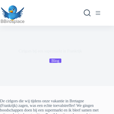
Ga
naar
de
inhoud
Cirlgors bij een supermarkt in Frankrijk
Blog
De cirlgors die wij tijdens onze vakantie in Bretagne
(Frankrijk) zagen, was een echte toevalstreffer! We gingen
boodschappen doen bij een supermarkt en ik bleef samen met