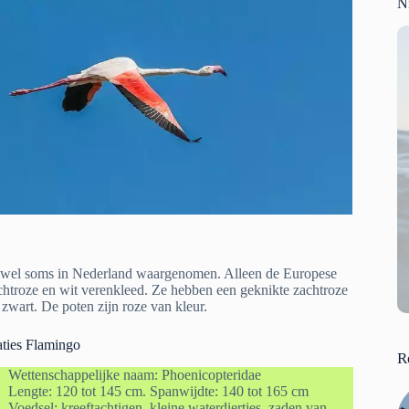
N
t wel soms in Nederland waargenomen. Alleen de Europese
chtroze en wit verenkleed. Ze hebben een geknikte zachtroze
 zwart. De poten zijn roze van kleur.
ties Flamingo
R
Wettenschappelijke naam: Phoenicopteridae
Lengte: 120 tot 145 cm. Spanwijdte: 140 tot 165 cm
Voedsel: kreeftachtigen, kleine waterdiertjes, zaden van