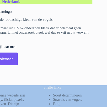
Nederland
.
flamingo
de roodachtige kleur van de vogels.
n, maar uit DNA- onderzoek bleek dat er helemaal geen
naam. Uit het onderzoek bleek wel dat ze vrij nauw verwant
ijkbaar met:
oievaar
Snelle links
onze website zijn
Soort determineren
ay
,
flickr
,
pexels
,
Snavels van vogels
ven. Dit zijn
Blog