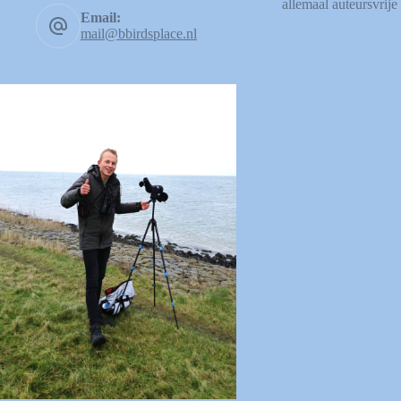
allemaal auteursvrije 
Email:
mail@bbirdsplace.nl