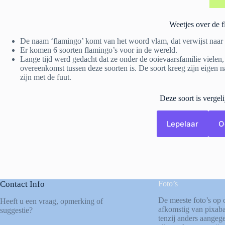
Weetjes over de 
De naam ‘flamingo’ komt van het woord vlam, dat verwijst naar 
Er komen 6 soorten flamingo’s voor in de wereld.
Lange tijd werd gedacht dat ze onder de ooievaarsfamilie viele
overeenkomst tussen deze soorten is. De soort kreeg zijn eigen 
zijn met de fuut.
Deze soort is vergel
Lepelaar
O
Contact Info
Foto’s
De meeste foto’s op 
Heeft u een vraag, opmerking of
afkomstig van
pixab
suggestie?
tenzij anders aangege