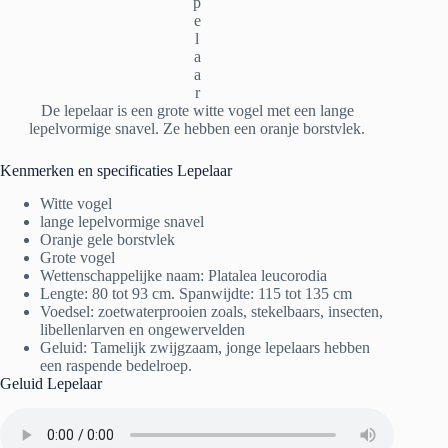
p
e
l
a
a
r
De lepelaar is een grote witte vogel met een lange
lepelvormige snavel. Ze hebben een oranje borstvlek.
Kenmerken en specificaties Lepelaar
Witte vogel
lange lepelvormige snavel
Oranje gele borstvlek
Grote vogel
Wettenschappelijke naam: Platalea leucorodia
Lengte: 80 tot 93 cm. Spanwijdte: 115 tot 135 cm
Voedsel: zoetwaterprooien zoals, stekelbaars, insecten,
libellenlarven en ongewervelden
Geluid: Tamelijk zwijgzaam, jonge lepelaars hebben
een raspende bedelroep.
Geluid Lepelaar