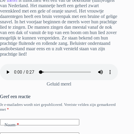
De
merel
is misschien wel een van de bekendste (tuin)vogels
van Nederland. Het mannetje heeft een geheel zwart
verenkleed met een gele of oranje snavel. Het vrouwtje
daarentegen heeft een bruin verenpak met een bruine of gelige
snavel. In het voorjaar beginnen de merels weer hun prachtige
lied te zingen. De mannen zingen dan meestal vanaf de nok
van een dak of vanuit de top van een boom om hun lied zover
mogelijk te kunnen verspreiden. Ze staan bekend om hun
prachtige fluitende en rollende zang. Beluister onderstaand
audiobestand maar eens en u zult versteld staan van zijn
prachtige lied!
Geluid merel
Geef een reactie
Je e-mailadres wordt niet gepubliceerd.
Vereiste velden zijn gemarkeerd
met
*
Naam
*