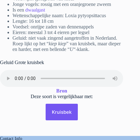
Jonge vogels: rossig met een oranjegroene zweem
Is een
dwaalgast
Wettenschappelijke naam: Loxia pytyopsittacus
Lengte: 16 tot 18 cm
Voedsel: onrijpe zaden van dennenappels
Eieren: meestal 3 tot 4 eieren per legsel
Geluid: niet vaak zingend aangetroffen in Nederland.
Roep lijkt op het “
kiep kiep
” van kruisbek, maar dieper
en harder, met een bellende “
U
“-klank.
Geluid Grote kruisbek
Bron
Deze soort is vergelijkbaar met:
Kruisbek
Contact Info