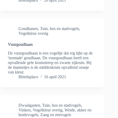
Bbirdsplace
20 april 2021
Goudhanen
,
Tuin, bos en stadvogels
,
Vogelkleur overig
Vuurgoudhaan
De vuurgoudhaan is een vogeltje dat erg lijkt op de
'normale' goudhaan. De vuurgoudhaan heeft een
opvallende gele kruinstreep en zwarte zijkruin. Bij
de mannetjes is de middenkruin opvallend oranje
van kleur.
Bbirdsplace
16 april 2021
Dwaalgasten
,
Tuin, bos en stadvogels
,
Vinken
,
Vogelkleur overig
,
Weide, akker en
heidevogels
,
Zang en rietvogels