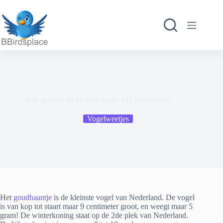
Ga
naar
de
inhoud
Hoe groot is de kleinste vogel van Nederland?
Vogelweetjes
Het
goudhaantje
is de kleinste vogel van Nederland. De vogel
is van kop tot staart maar 9 centimeter groot, en weegt maar 5
gram! De winterkoning staat op de 2de plek van Nederland.