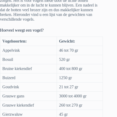
zorgen. Het is voor vogels mede door de lichte botten
makkelijker om in de lucht te kunnen blijven. Een nadeel is
dat de botten veel brozer zijn en dus makkelijker kunnen
breken. Hieronder vind u een lijst van de gewichten van
verschillende vogels.
Hoeveel weegt een vogel?
Vogelsoorten:
Gewicht:
Appelvink
46 tot 70 gr
Bosuil
520 gr
Bruine kiekendief
400 tot 800 gr
Buizerd
1250 gr
Goudvink
21 tot 27 gr
Grauwe gans
3000 tot 4000 gr
Grauwe kiekendief
260 tot 270 gr
Gierzwaluw
45 gr