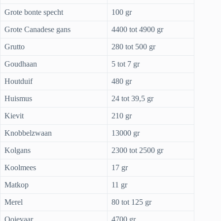
Grote bonte specht
100 gr
Grote Canadese gans
4400 tot 4900 gr
Grutto
280 tot 500 gr
Goudhaan
5 tot 7 gr
Houtduif
480 gr
Huismus
24 tot 39,5 gr
Kievit
210 gr
Knobbelzwaan
13000 gr
Kolgans
2300 tot 2500 gr
Koolmees
17 gr
Matkop
11 gr
Merel
80 tot 125 gr
Ooievaar
4700 gr