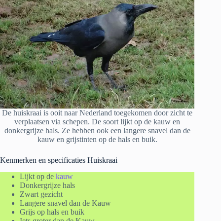
De huiskraai is ooit naar Nederland toegekomen door zicht te
verplaatsen via schepen. De soort lijkt op de kauw en
donkergrijze hals. Ze hebben ook een langere snavel dan de
kauw en grijstinten op de hals en buik.
Kenmerken en specificaties Huiskraai
Lijkt op de
kauw
Donkergrijze hals
Zwart gezicht
Langere snavel dan de Kauw
Grijs op hals en buik
Iets groter dan de Kauw