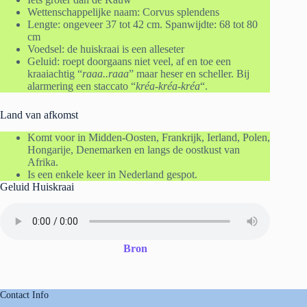
Wettenschappelijke naam: Corvus splendens
Lengte: ongeveer 37 tot 42 cm. Spanwijdte: 68 tot 80
cm
Voedsel: de huiskraai is een alleseter
Geluid: roept doorgaans niet veel, af en toe een
kraaiachtig “
raaa..raaa
” maar heser en scheller. Bij
alarmering een staccato “
kréa-kréa-kréa
“.
Land van afkomst
Komt voor in Midden-Oosten, Frankrijk, Ierland, Polen,
Hongarije, Denemarken en langs de oostkust van
Afrika.
Is een enkele keer in Nederland gespot.
Geluid Huiskraai
Bron
Contact Info