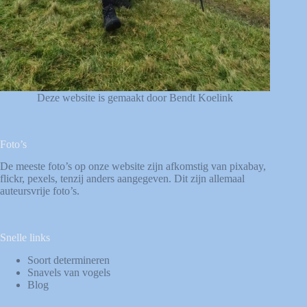
Deze website is gemaakt door Bendt Koelink
Foto’s
De meeste foto’s op onze website zijn afkomstig van
pixabay
,
flickr
,
pexels
, tenzij anders aangegeven. Dit zijn allemaal
auteursvrije foto’s.
Snelle links
Soort determineren
Snavels van vogels
Blog