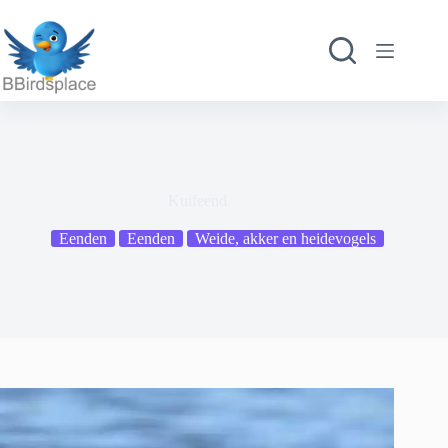
Ga
naar
de
inhoud
Kuifeend
Eenden
Eenden
Weide, akker en heidevogels