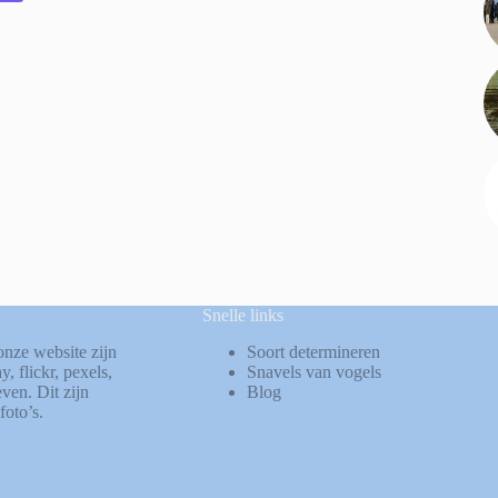
Snelle links
onze website zijn
Soort determineren
ay
,
flickr
,
pexels
,
Snavels van vogels
ven. Dit zijn
Blog
foto’s.