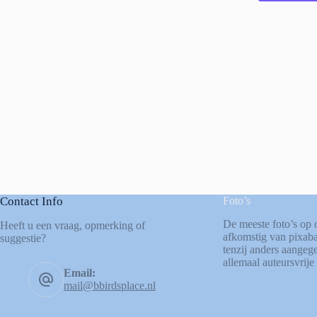
Contact Info
Foto’s
De meeste foto’s op 
Heeft u een vraag, opmerking of
afkomstig van
pixab
suggestie?
tenzij anders aangege
allemaal auteursvrije 
Email:
mail@bbirdsplace.nl