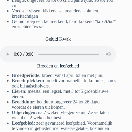
Lengte: ongeveer 56 tot 65 cm. Spanwijdte: 90 tot 100
cm
Voedsel: vissen, kikkers, salamanders, spinnen,
kreeftachtigen
Geluid: roep een kenmerkend, hard krakend “
kro-AAk!
”
en zachter “
wrah
“.
Geluid Kwak
Broeden en leefgebied
Broedperiode:
broedt vanaf april tot en met juni.
Broedt plekken:
broedt voornamelijk in kolonies, soms
ook bij aalscholvers.
Eieren:
meestal een legsel, met 3 tot 5 groenblauwe
eieren.
Broedduur:
het duurt ongeveer 24 tot 26 dagen
voordat de eieren uit komen.
Uitgevlogen:
na 7 weken vliegen ze uit. Ze verlaten
wel al na 2 weken het nest.
Leefgebied:
zeer gevarieerd leefgebied. Voornamelijk
te vinden in gebieden met watervegetatie, bosranden