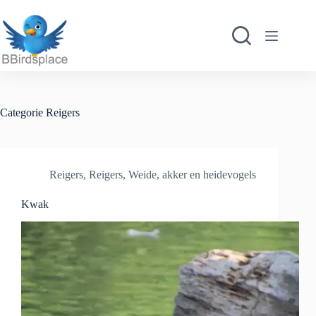
Ga
naar
de
inhoud
Categorie
Reigers
Reigers
,
Reigers
,
Weide, akker en heidevogels
Kwak