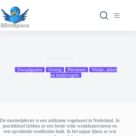
Ga
naar
de
inhoud
Morinelplevier
Dwaalgasten
Overig
Plevieren
Weide, akker
en heidevogels
De morinelplevier is een zeldzame vogelsoort in Nederland. In
prachtkleed hebben ze een brede witte wenkbrauwstreep en
een opvallende roodbruine buik. In het najaar lijken ze wat