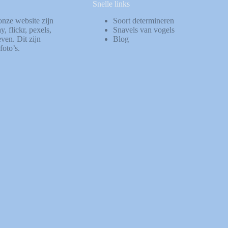
Snelle links
onze website zijn
Soort determineren
ay
,
flickr
,
pexels
,
Snavels van vogels
ven. Dit zijn
Blog
foto’s.