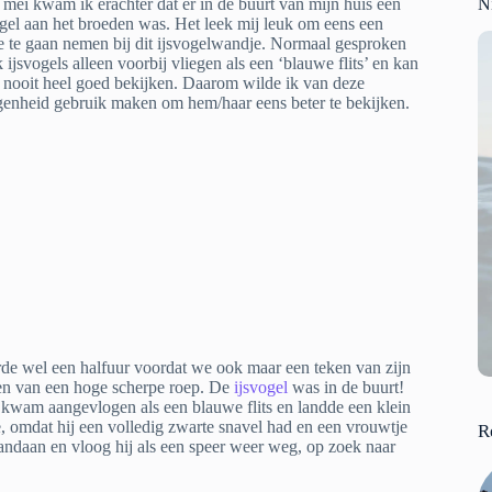
 mei kwam ik erachter dat er in de buurt van mijn huis een
N
ogel aan het broeden was. Het leek mij leuk om eens een
je te gaan nemen bij dit ijsvogelwandje. Normaal gesproken
k ijsvogels alleen voorbij vliegen als een ‘blauwe flits’ en kan
e nooit heel goed bekijken. Daarom wilde ik van deze
genheid gebruik maken om hem/haar eens beter te bekijken.
de wel een halfuur voordat we ook maar een teken van zijn
ren van een hoge scherpe roep. De
ijsvogel
was in de buurt!
kwam aangevlogen als een blauwe flits en landde een klein
, omdat hij een volledig zwarte snavel had en een vrouwtje
R
vandaan en vloog hij als een speer weer weg, op zoek naar