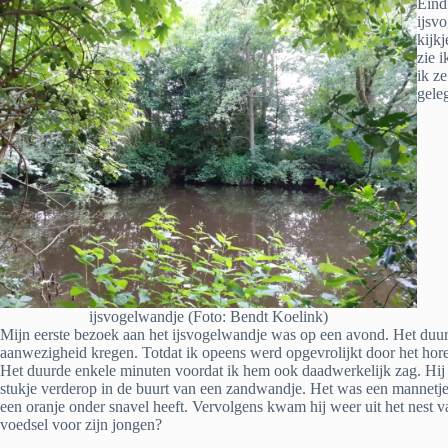
Eind
ijsv
kijk
zie i
ik z
gele
ijsvogelwandje (Foto: Bendt Koelink)
Mijn eerste bezoek aan het ijsvogelwandje was op een avond. Het duur
aanwezigheid kregen. Totdat ik opeens werd opgevrolijkt door het ho
Het duurde enkele minuten voordat ik hem ook daadwerkelijk zag. Hij 
stukje verderop in de buurt van een zandwandje. Het was een mannetje
een oranje onder snavel heeft. Vervolgens kwam hij weer uit het nest 
voedsel voor zijn jongen?