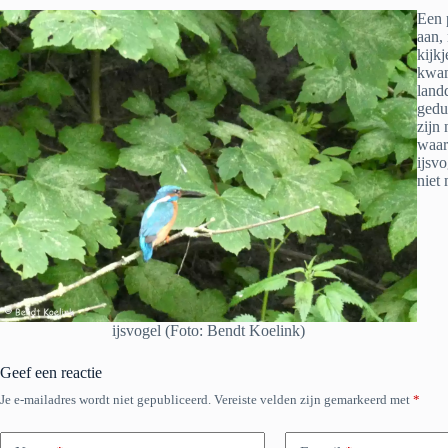
Een 
aan,
kijk
kwam
landd
gedu
zijn 
waar
ijsv
niet
ijsvogel (Foto: Bendt Koelink)
Geef een reactie
Je e-mailadres wordt niet gepubliceerd.
Vereiste velden zijn gemarkeerd met
*