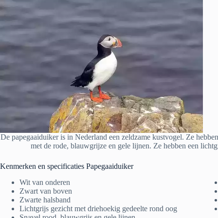
De papegaaiduiker is in Nederland een zeldzame kustvogel. Ze hebben 
met de rode, blauwgrijze en gele lijnen. Ze hebben een licht
Kenmerken en specificaties Papegaaiduiker
Wit van onderen
Zwart van boven
Zwarte halsband
Lichtgrijs gezicht met driehoekig gedeelte rond oog
Snavel rood, blauwgrijs en gele lijnen