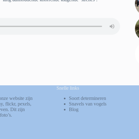
Snelle links
onze website zijn
Soort determineren
ay
,
flickr
,
pexels
,
Snavels van vogels
ven. Dit zijn
Blog
foto’s.