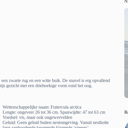
N
een zwarte rug en een witte buik. De snavel is erg opvallend
grijs gezicht met een driehoekige vorm rond het oog.
Wettenschappelijke naam: Fratercula arctica
R
Lengte: ongeveer 26 tot 36 cm. Spanwijdte: 47 tot 63 cm
Voedsel: vis, maar ook ongewervelden
Geluid: Geen geluid buiten nestomgeving. Vanuit nestholte
lang aanhoudende knorrende klagende ‘sirenes’.