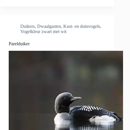
Duikers
,
Dwaalgasten
,
Kust- en duinvogels
,
Vogelkleur zwart met wit
Parelduiker