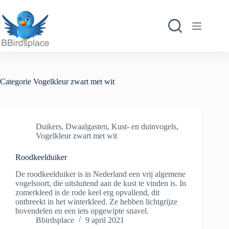
Ga
naar
de
inhoud
Categorie
Vogelkleur zwart met wit
Duikers
,
Dwaalgasten
,
Kust- en duinvogels
,
Vogelkleur zwart met wit
Roodkeelduiker
De roodkeelduiker is in Nederland een vrij algemene
vogelsoort, die uitsluitend aan de kust te vinden is. In
zomerkleed is de rode keel erg opvallend, dit
ontbreekt in het winterkleed. Ze hebben lichtgrijze
bovendelen en een iets opgewipte snavel.
Bbirdsplace
9 april 2021