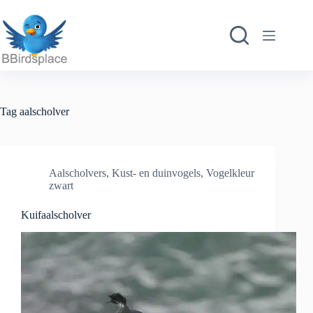
Ga
naar
de
inhoud
Tag
aalscholver
Aalscholvers
,
Kust- en duinvogels
,
Vogelkleur
zwart
Kuifaalscholver