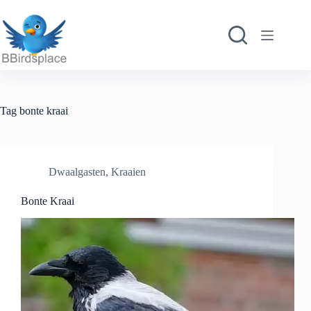
Ga
naar
de
inhoud
Tag
bonte kraai
Dwaalgasten
,
Kraaien
Bonte Kraai