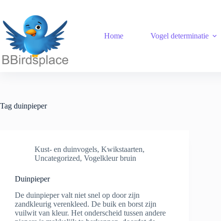
Ga
naar
de
inhoud
Home
Vogel determinatie
Tag
duinpieper
Kust- en duinvogels
,
Kwikstaarten
,
Uncategorized
,
Vogelkleur bruin
Duinpieper
De duinpieper valt niet snel op door zijn
zandkleurig verenkleed. De buik en borst zijn
vuilwit van kleur. Het onderscheid tussen andere