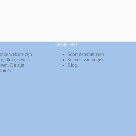
Snelle links
onze website zijn
Soort determineren
ay
,
flickr
,
pexels
,
Snavels van vogels
ven. Dit zijn
Blog
foto’s.