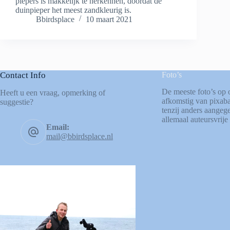
piepers is makkelijk te herkennen, doordat de
duinpieper het meest zandkleurig is.
Bbirdsplace
10 maart 2021
Contact Info
Foto’s
De meeste foto’s op 
Heeft u een vraag, opmerking of
afkomstig van
pixab
suggestie?
tenzij anders aangege
allemaal auteursvrije 
Email:
mail@bbirdsplace.nl