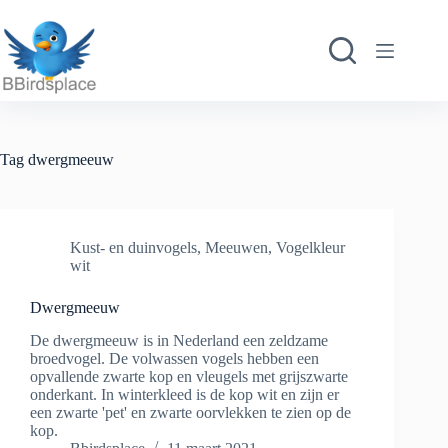
Ga
naar
de
inhoud
Tag
dwergmeeuw
Kust- en duinvogels
,
Meeuwen
,
Vogelkleur
wit
Dwergmeeuw
De dwergmeeuw is in Nederland een zeldzame
broedvogel. De volwassen vogels hebben een
opvallende zwarte kop en vleugels met grijszwarte
onderkant. In winterkleed is de kop wit en zijn er
een zwarte 'pet' en zwarte oorvlekken te zien op de
kop.